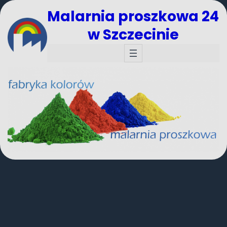
Malarnia proszkowa 24
w Szczecinie