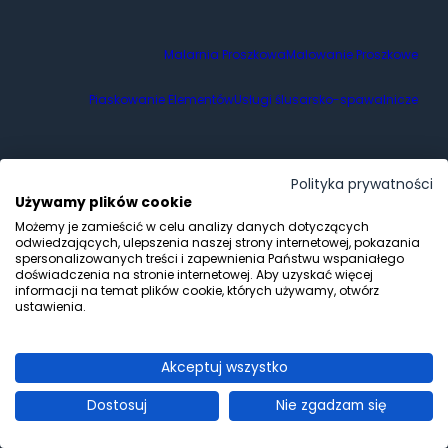
Malarnia Proszkowa
Malowanie Proszkowe
Piaskowanie Elementów
Usługi ślusarsko-spawalnicze
Polityka Prywatności
Polityka prywatności
Używamy plików cookie
Możemy je zamieścić w celu analizy danych dotyczących
odwiedzających, ulepszenia naszej strony internetowej, pokazania
Fabryka Kolorów
spersonalizowanych treści i zapewnienia Państwu wspaniałego
507 083 299
doświadczenia na stronie internetowej. Aby uzyskać więcej
biuro@fabrykakolorow.com
informacji na temat plików cookie, których używamy, otwórz
ustawienia.
ul. Mieszka I-go 80
71-011 Szczecin
Akceptuj wszystko
Dostosuj
Nie zgadzam się