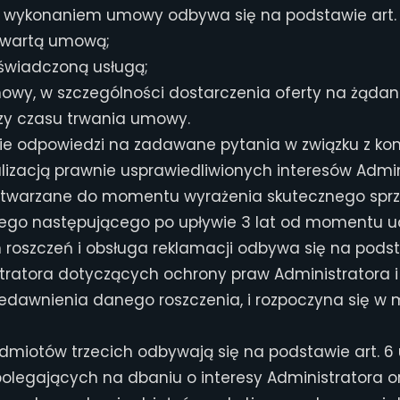
 wykonaniem umowy odbywa się na podstawie art. 6 u
zawartą umową;
 świadczoną usługą;
y, w szczególności dostarczenia oferty na żądani
zy czasu trwania umowy.
nie odpowiedzi na zadawane pytania w związku z ko
z realizacją prawnie usprawiedliwionych interesów A
twarzane do momentu wyrażenia skutecznego sprze
owego następującego po upływie 3 lat od momentu ud
szczeń i obsługa reklamacji odbywa się na podstawie 
ratora dotyczących ochrony praw Administratora i 
zedawnienia danego roszczenia, i rozpoczyna się 
iotów trzecich odbywają się na podstawie art. 6 ust.
polegających na dbaniu o interesy Administratora 