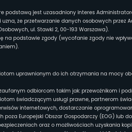
re podstawą jest uzasadniony interes Administrato
li uzna, że przetwarzanie danych osobowych przez 
sobowych, ul. Stawki 2, 00-193 Warszawa).
 się na podstawie zgody (wycofanie zgody nie wpły
aniem).
tom uprawnionym do ich otrzymania na mocy obo
aufanym odbiorcom takim jak: przewoźnikom i pod
otom świadczącym usługi prawne, partnerom świad
erwisów internetowych, dostarczanie oprogramowa
 poza Europejski Obszar Gospodarczy (EOG) lub do
zpieczeniach oraz o możliwościach uzyskania kopii