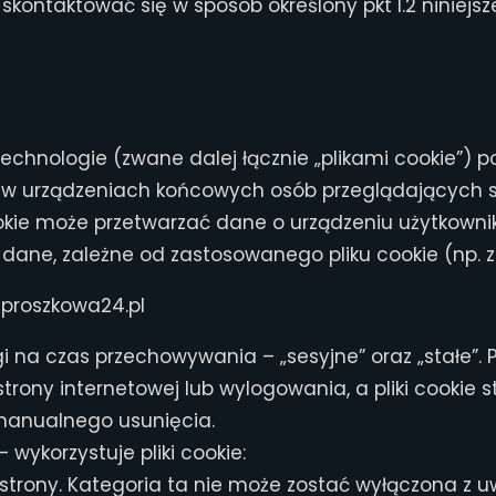
ontaktować się w sposób określony pkt I.2 niniejszej 
 technologie (zwane dalej łącznie „plikami cookie”) 
e w urządzeniach końcowych osób przeglądających s
kie może przetwarzać dane o urządzeniu użytkownik
ne dane, zależne od zastosowanego pliku cookie (np.
iaproszkowa24.pl
i na czas przechowywania – „sesyjne” oraz „stałe”. Pli
ony internetowej lub wylogowania, a pliki cookie stał
anualnego usunięcia.
 wykorzystuje pliki cookie:
trony. Kategoria ta nie może zostać wyłączona z u