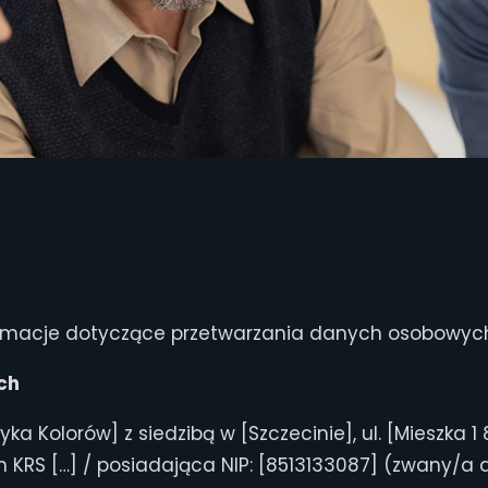
informacje dotyczące przetwarzania danych osobowy
ch
 Kolorów] z siedzibą w [Szczecinie], ul. [Mieszka 1 
RS […] / posiadająca NIP: [8513133087] (zwany/a d