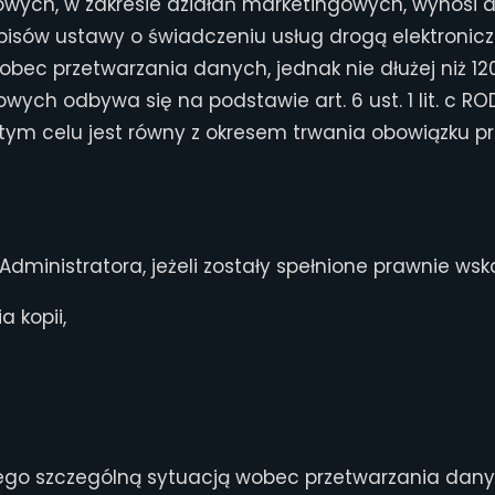
owych, w zakresie działań marketingowych, wynos
pisów ustawy o świadczeniu usług drogą elektronic
c przetwarzania danych, jednak nie dłużej niż 120
ych odbywa się na podstawie art. 6 ust. 1 lit. c 
ym celu jest równy z okresem trwania obowiązku pra
dministratora, jeżeli zostały spełnione prawnie ws
 kopii,
 jego szczególną sytuacją wobec przetwarzania da