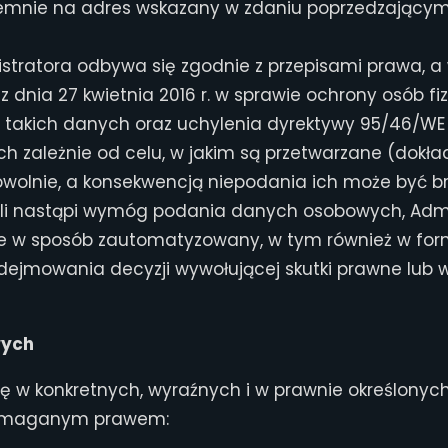
emnie na adres wskazany w zdaniu poprzedzającym
tratora odbywa się zgodnie z przepisami prawa, a 
 z dnia 27 kwietnia 2016 r. w sprawie ochrony osób 
takich danych oraz uchylenia dyrektywy 95/46/WE
 zależnie od celu, w jakim są przetwarzane (dokładn
wolnie, a konsekwencją niepodania ich może być bra
eli nastąpi wymóg podania danych osobowych, Admi
 w sposób zautomatyzowany, w tym również w formi
jmowania decyzji wywołującej skutki prawne lub w
wych
 konkretnych, wyraźnych i w prawnie określonych ce
wymaganym prawem: