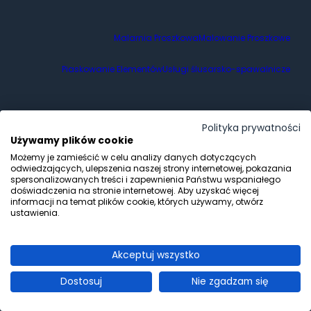
Malarnia Proszkowa
Malowanie Proszkowe
Piaskowanie Elementów
Usługi ślusarsko-spawalnicze
Polityka Prywatności
Polityka prywatności
Używamy plików cookie
Możemy je zamieścić w celu analizy danych dotyczących
odwiedzających, ulepszenia naszej strony internetowej, pokazania
Fabryka Kolorów
spersonalizowanych treści i zapewnienia Państwu wspaniałego
507 083 299
doświadczenia na stronie internetowej. Aby uzyskać więcej
biuro@fabrykakolorow.com
informacji na temat plików cookie, których używamy, otwórz
ustawienia.
ul. Mieszka I-go 80
71-011 Szczecin
Akceptuj wszystko
Dostosuj
Nie zgadzam się