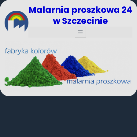
Malarnia proszkowa 24
w Szczecinie